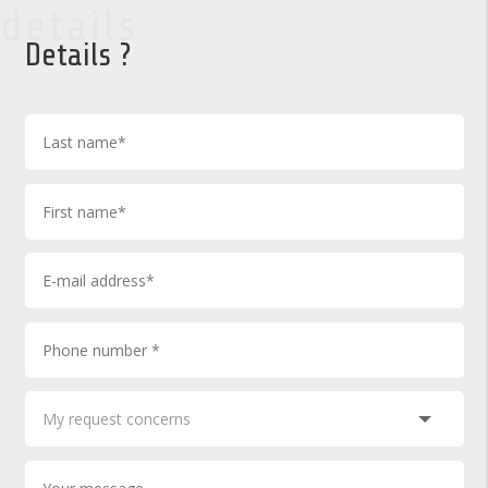
details
Details ?