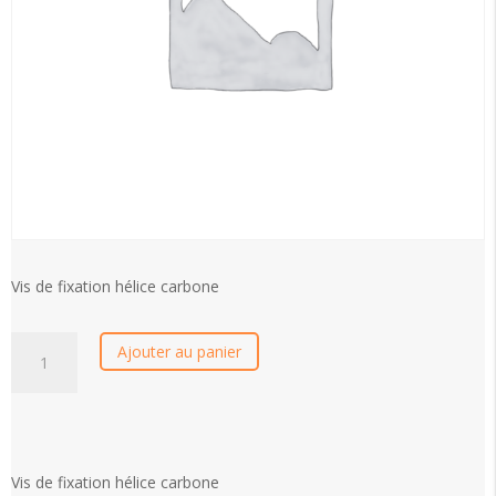
Vis de fixation hélice carbone
quantité
Ajouter au panier
de
Vis
de
fixation
hélice
Vis de fixation hélice carbone