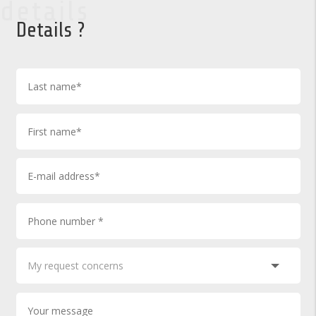
details
Details ?