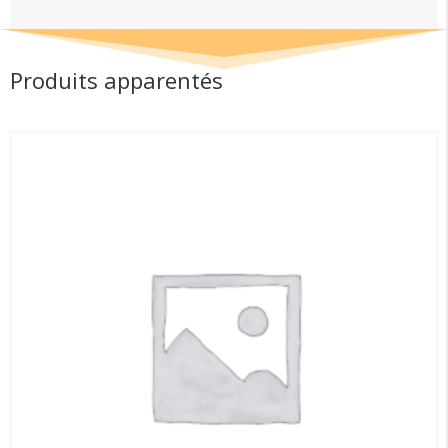
carbone
Produits apparentés