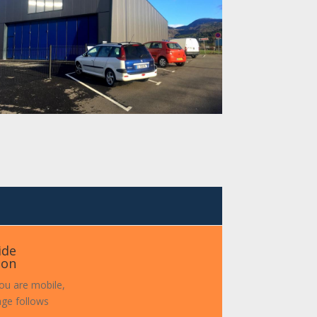
ide
ion
ou are mobile,
ge follows