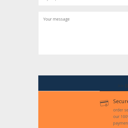
>> 
Secur
order s
our 100
paymen