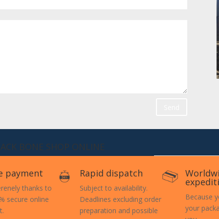
Send
BACK BONE SHOP ONLINE
e payment
Rapid dispatch
Worldw
expedit
erenely thanks to
Subject to availability.
Because y
% secure online
Deadlines excluding order
your packa
t.
preparation and possible