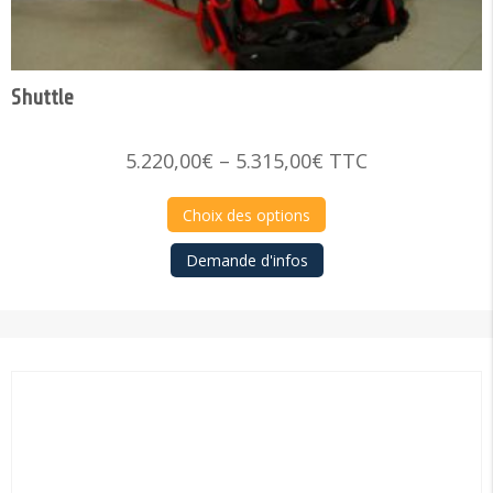
Shuttle
Price
5.220,00
€
–
5.315,00
€
TTC
range:
5.220,00€
Choix des options
through
Demande d'infos
5.315,00€