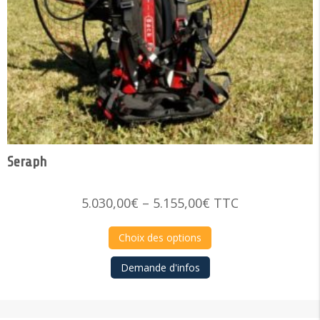
Seraph
Price
5.030,00
€
–
5.155,00
€
TTC
range:
5.030,00€
Choix des options
through
Demande d'infos
5.155,00€