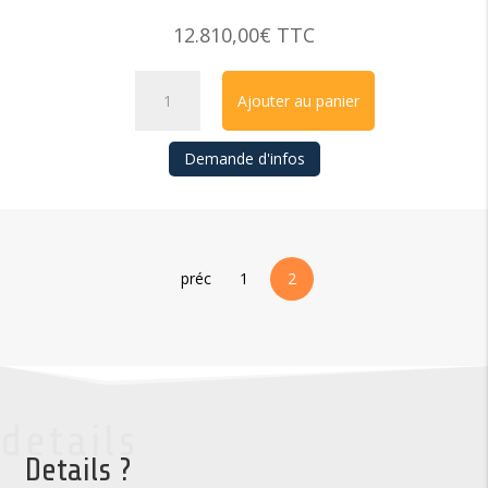
12.810,00
€
TTC
Titoo
Ajouter au panier
quantity
Demande d'infos
préc
1
2
details
Details ?