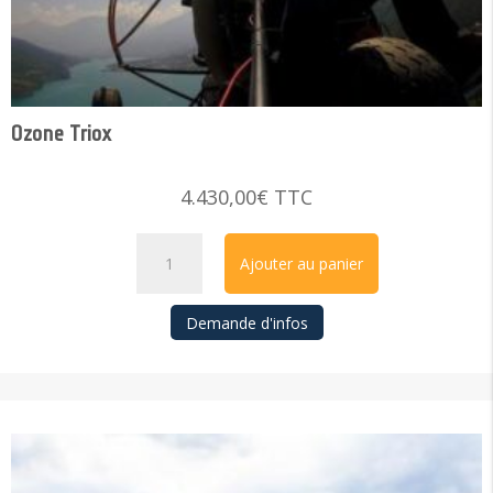
Ozone Triox
4.430,00
€
TTC
Ozone
Ajouter au panier
Triox
quantity
Demande d'infos