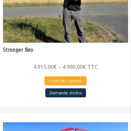
Stronger Neo
Price
4.915,00
€
–
4.990,00
€
TTC
range:
4.915,00€
Choix des options
through
Demande d'infos
4.990,00€